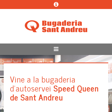
Vine a la bugaderia
d'autoservei
Speed Queen
de Sant Andreu