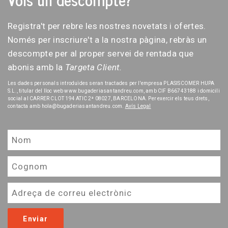
Registra't per rebre les nostres novetats i ofertes.
Només per inscriure't a la nostra pàgina, rebràs un
descompte per al proper servei de rentada que
abonis amb la
Targeta Client.
Les dades personals introduïdes seran tractades per l'empresa PLASISCOMER HUPA
S.L., titular del lloc web www.bugaderiasantandreu.com, amb CIF B66743188 i domicili
social al CARRER CLOT 194 ATIC 2ª 08027, BARCELONA. Per exercir els teus drets,
contacta amb hola@bugaderiasantandreu.com.
Avís Legal